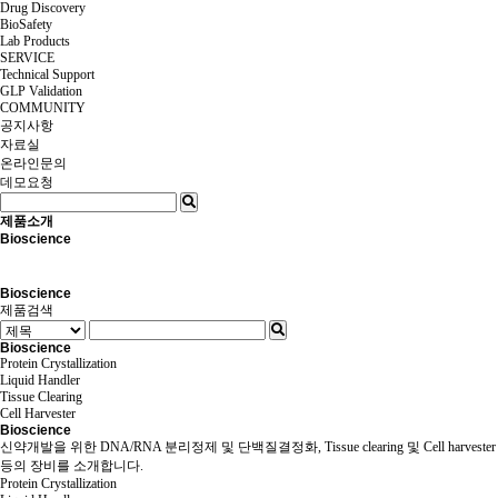
Drug Discovery
BioSafety
Lab Products
SERVICE
Technical Support
GLP Validation
COMMUNITY
공지사항
자료실
온라인문의
데모요청
제품소개
Bioscience
Bioscience
제품검색
Bioscience
Protein Crystallization
Liquid Handler
Tissue Clearing
Cell Harvester
Bioscience
신약개발을 위한 DNA/RNA 분리정제 및 단백질결정화, Tissue clearing 및 Cell harvester
등의 장비를 소개합니다.
Protein Crystallization